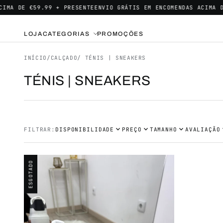
MA DE €59.99 + PRESENTE
ENVIO GRÁTIS EM ENCOMENDAS ACIMA DE
LOJA
CATEGORIAS
PROMOÇÕES
INÍCIO
/
CALÇADO
/ TÉNIS | SNEAKERS
TÉNIS | SNEAKERS
expand_more
expand_more
expand_more
exp
FILTRAR:
DISPONIBILIDADE
PREÇO
TAMANHO
AVALIAÇÃO
ESGOTADO