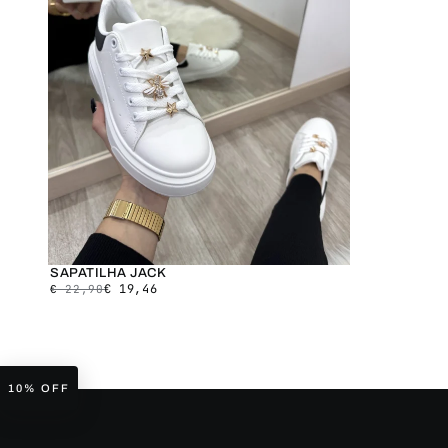
SAPATILHA JACK
€
19,46
€
22,90
10% OFF