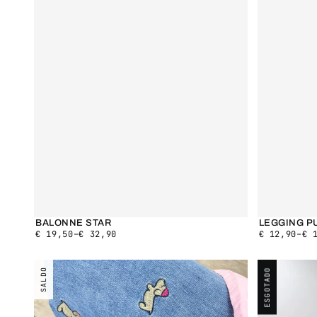
BALONNE STAR
LEGGING P
€
19,50
–
€
32,90
€
12,90
–
€
1
SALDO
ESGOTADO