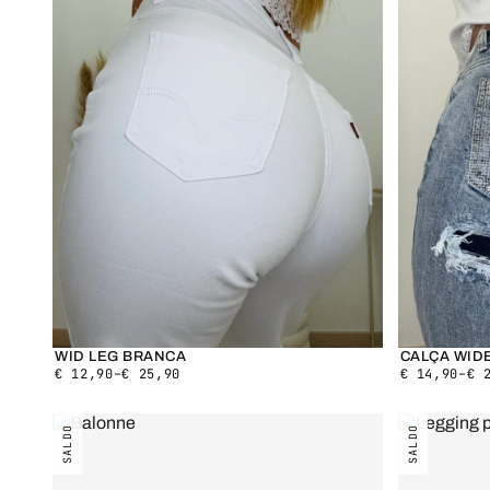
WID LEG BRANCA
CALÇA WID
€
12,90
–
€
25,90
€
14,90
–
€
2
SALDO
SALDO