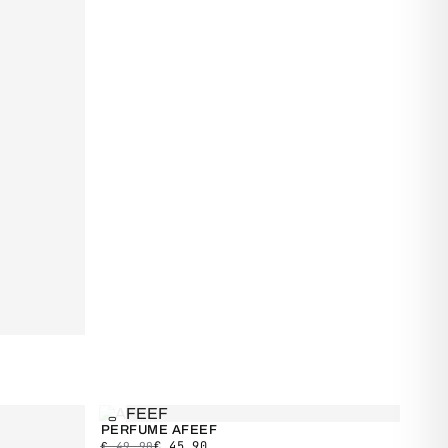
SALDO
PERFUME AFEEF
€
45,90
€
49,90