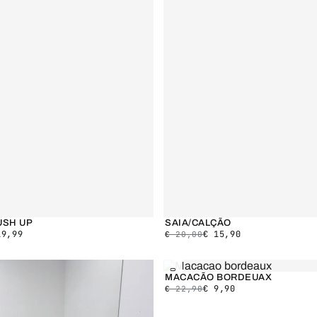
USH UP
SAIA/CALÇÃO
9,99
€
15,90
€
20,00
SALDO
MACACÃO BORDEUAX
€
9,90
€
22,90