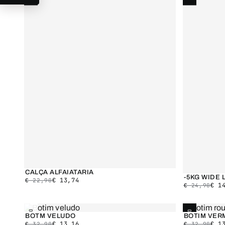
CALÇA ALFAIATARIA
-5KG WIDE 
€
13,74
€
22,90
€
14
€
24,90
SALDO
ESGOTADO
BOTM VELUDO
BOTIM VER
€
13,16
€
13
€
32,90
€
32,90