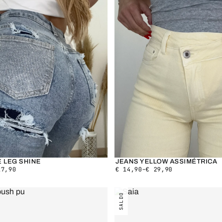
E LEG SHINE
JEANS YELLOW ASSIMÉTRICA
7,90
€
14,90
–
€
29,90
SALDO