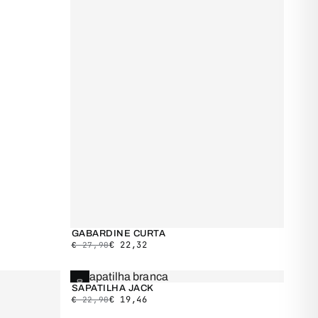
GABARDINE CURTA
€
22,32
€
27,90
ESGOTADO
SAPATILHA JACK
€
19,46
€
22,90