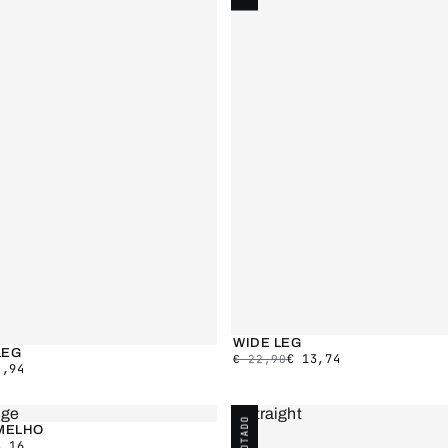
WIDE LEG
LEG
€
13,74
€
22,90
,94
ESGOTADO
MELHO
,16