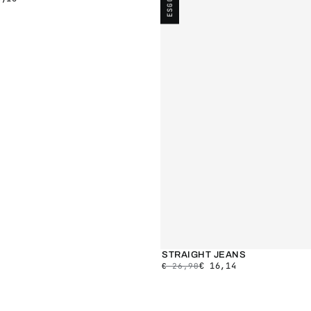
STRAIGHT JEANS
€
16,14
€
26,90