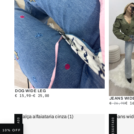
DOG WIDE LEG
€
15,90
–
€
25,00
JEANS WID
€
16
€
26,90
ESGOTADO
ESGOTADO
10% OFF