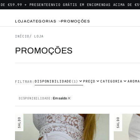
.99 + PRESENTE
ENVIO GRÁTIS EM ENCOMENDAS ACIMA DE €59.99 + 
LOJA
CATEGORIAS
PROMOÇÕES
INÍCIO
/ LOJA
PROMOÇÕES
expand_more
expand_more
expand_more
DISPONIBILIDADE
PREÇO
CATEGORIA
AROMA
FILTRAR:
(1)
close
DISPONIBILIDADE:
Em saldo
SALDO
SALDO