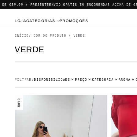
.99 + PRESENTE
ENVIO GRÁTIS EM ENCOMENDAS ACIMA DE €59.99 + 
LOJA
CATEGORIAS
PROMOÇÕES
INÍCIO
/ COR DO PRODUTO / VERDE
VERDE
expand_more
expand_more
expand_more
expand_more
FILTRAR:
DISPONIBILIDADE
PREÇO
CATEGORIA
AROMA
NOVO