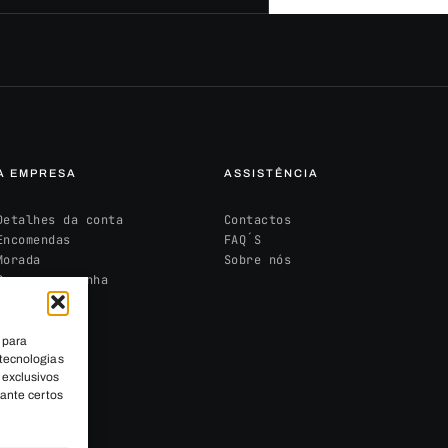
A EMPRESA
ASSISTÊNCIA
Detalhes da conta
Contactos
Encomendas
FAQ´S
Morada
Sobre nós
Recuperar senha
 para
tecnologias
exclusivos
mante certos