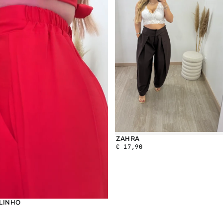
ZAHRA
€
17,90
LINHO