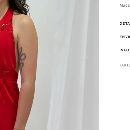
Macac
DET
ENVI
INFO
PART