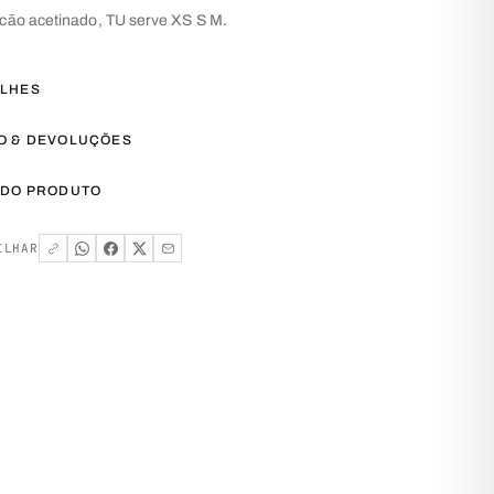
ão acetinado, TU serve XS S M.
ALHES
O & DEVOLUÇÕES
 DO PRODUTO
ILHAR