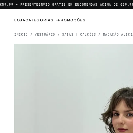
 + PRESENTE
ENVIO GRÁTIS EM ENCOMENDAS ACIMA DE €59.99 + PR
LOJA
CATEGORIAS
PROMOÇÕES
INÍCIO
/
VESTUÁRIO
/
SAIAS | CALÇÕES
/ MACACÃO ALICI