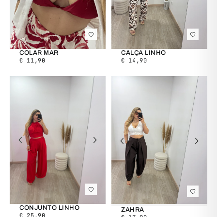
COSMÉTICA
MALHAS | BODIES
CASACOS | BLAZERS
COLAR MAR
CALÇA LINHO
€
11,90
€
14,90
ALFAIATARIA
CONJUNTOS
CONJUNTO LINHO
ZAHRA
€
25,90