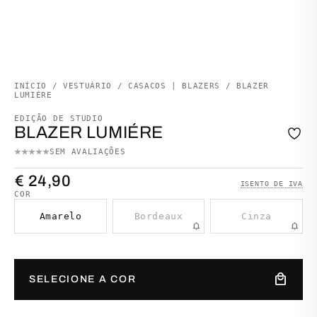
INÍCIO
/
VESTUÁRIO
/
CASACOS | BLAZERS
/ BLAZER
LUMIÉRE
EDIÇÃO DE STUDIO
BLAZER LUMIÉRE
SEM AVALIAÇÕES
€
24,90
ISENTO DE IVA
COR
Amarelo
Bordeaux
Cinza
notifications
notifications
Quantidade de Blazer Lumiére
local_mall
SELECIONE A COR