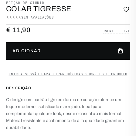
EDIÇÃO DE STUDIO
COLAR TIGRESSE
SEM AVALIAÇÕES
€
11,90
ISENTO DE IVA
Quantidade de Colar tigresse
local_mall
ADICIONAR
INICIA SESSÃO PARA TIRAR DÚVIDAS SOBRE ESTE PRODUTO
DESCRIÇÃO
O design com padrão tigre em forma de coração oferece um
toque moderno , sofisticado e arrojado. Ideal para
complementar qualquer look, desde o casual ao mais formal.
Material resistente e acabamento de alta qualidade garantem
durabilidade.