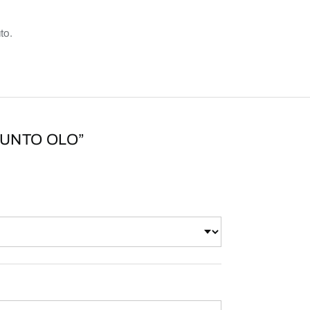
to.
JUNTO OLO”