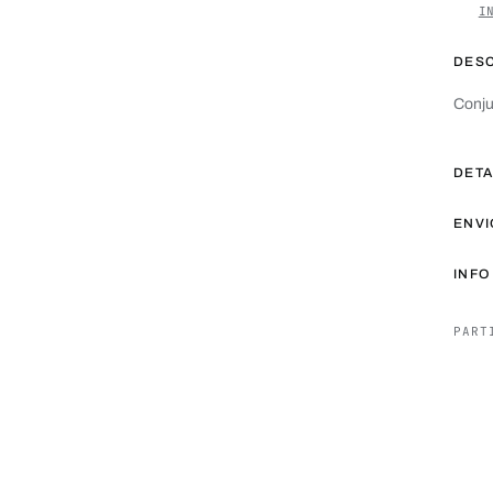
I
DES
Conju
DET
ENVI
INFO
PART