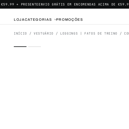
99 + PRESENTE
ENVIO GRÁTIS EM ENCOMENDAS ACIMA DE €59.99 + 
LOJA
CATEGORIAS
PROMOÇÕES
INÍCIO
/
VESTUÁRIO
/
LEGGINGS | FATOS DE TREINO
/ CO
01
/
02