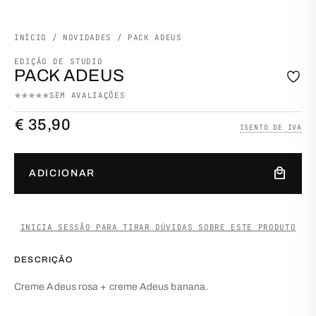
INÍCIO
/
NOVIDADES
/ PACK ADEUS
EDIÇÃO DE STUDIO
PACK ADEUS
SEM AVALIAÇÕES
€
35,90
ISENTO DE IVA
Quantidade de Pack Adeus
local_mall
ADICIONAR
INICIA SESSÃO PARA TIRAR DÚVIDAS SOBRE ESTE PRODUTO
DESCRIÇÃO
Creme Adeus rosa + creme Adeus banana.