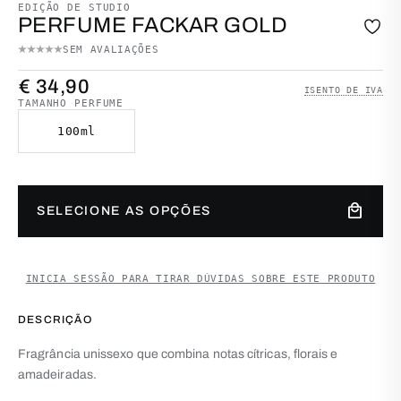
EDIÇÃO DE STUDIO
PERFUME FACKAR GOLD
SEM AVALIAÇÕES
€
34,90
ISENTO DE IVA
TAMANHO PERFUME
100ml
Quantidade de Perfume Fackar Gold
local_mall
SELECIONE AS OPÇÕES
INICIA SESSÃO PARA TIRAR DÚVIDAS SOBRE ESTE PRODUTO
DESCRIÇÃO
Fragrância unissexo que combina notas cítricas, florais e
amadeiradas.