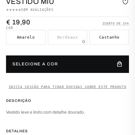
VESTIDO MIU
SEM AVALIAÇÕES
€
19,90
ISENTO DE IVA
COR
Amarelo
Bordeaux
Castanho
notifications
Quantidade de Vestido Miu
local_mall
SELECIONE A COR
INICIA SESSÃO PARA TIRAR DÚVIDAS SOBRE ESTE PRODUTO
DESCRIÇÃO
Vestido leve e lindo com detalhe dourado.
DETALHES