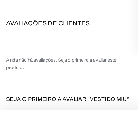
AVALIAÇÕES DE CLIENTES
Ainda não há avaliações. Seja o primeiro a avaliar este
produto.
SEJA O PRIMEIRO A AVALIAR “VESTIDO MIU”
O seu endereço de email não será publicado.
Campos
obrigatórios marcados com
*
VESTIDO MIU
€
19,90
A SUA CLASSIFICAÇÃO
*