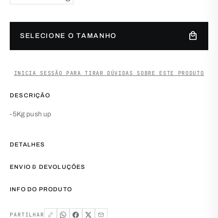
Quantidade de Wide leg SHINE
local_mall
SELECIONE O TAMANHO
INICIA SESSÃO PARA TIRAR DÚVIDAS SOBRE ESTE PRODUTO
DESCRIÇÃO
-5Kg push up
DETALHES
ENVIO & DEVOLUÇÕES
INFO DO PRODUTO
PARTILHAR