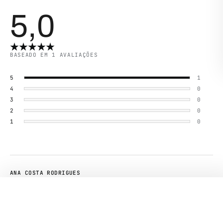
5,0
BASEADO EM 1 AVALIAÇÕES
5
1
4
0
3
0
2
0
1
0
ANA COSTA RODRIGUES
01 ABR 2025
WIDE LEG SHINE
€
28,90
Adoro as calças Lindas