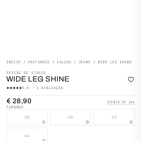
INÍCIO
/
VESTUÁRIO
/
CALÇAS | JEANS
/ WIDE LEG SHINE
EDIÇÃO DE STUDIO
WIDE LEG SHINE
5,0 ·
1 AVALIAÇÃO
€
28,90
ISENTO DE IVA
TAMANHO
38
40
42
notifications
notifications
notifications
44
notifications