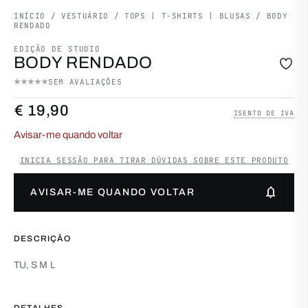
INÍCIO
/
VESTUÁRIO
/
TOPS | T-SHIRTS | BLUSAS
/ BODY
RENDADO
EDIÇÃO DE STUDIO
BODY RENDADO
SEM AVALIAÇÕES
€
19,90
ISENTO DE IVA
Avisar-me quando voltar
INICIA SESSÃO PARA TIRAR DÚVIDAS SOBRE ESTE PRODUTO
notifications
AVISAR-ME QUANDO VOLTAR
DESCRIÇÃO
TU, S M L